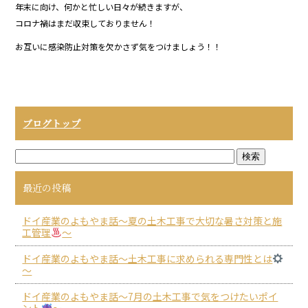
年末に向け、何かと忙しい日々が続きますが、
b
コロナ禍はまだ収束しておりません！
o
お互いに感染防止対策を欠かさず気をつけましょう！！
o
k
ブログトップ
最近の投稿
ドイ産業のよもやま話～夏の土木工事で大切な暑さ対策と施
工管理
～
ドイ産業のよもやま話～土木工事に求められる専門性とは
～
ドイ産業のよもやま話～7月の土木工事で気をつけたいポイ
ント
～