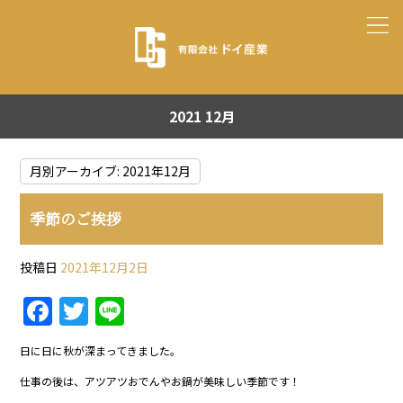
2021 12月
月別アーカイブ:
2021年12月
季節のご挨拶
投稿日
2021年12月2日
F
T
Li
a
w
n
日に日に秋が深まってきました。
c
itt
e
仕事の後は、アツアツおでんやお鍋が美味しい季節です！
e
er