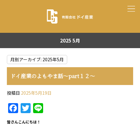
2025 5月
月別アーカイブ:
2025年5月
ドイ産業のよもやま話～part１２～
投稿日
2025年5月19日
F
T
Li
a
w
n
皆さんこんにちは！
c
itt
e
e
er