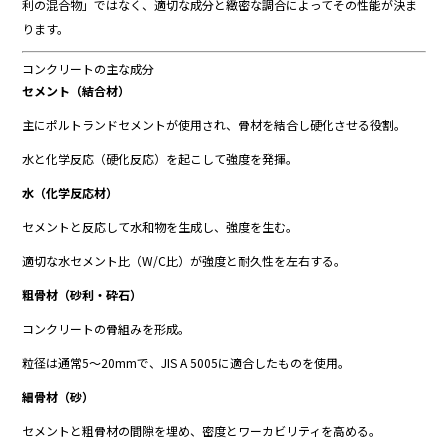
利
の
混合物」
では
なく、
適切
な
成分
と
緻密
な
調合
によって
その
性能
が
決ま
り
ます。
コンクリート
の
主
な
成分
セメント（
結合
材）
主に
ポルト
ランド
セメント
が
使用
さ
れ、
骨
材
を
結合
し
硬化
させる
役割。
水
と
化学
反応（
硬化
反応）
を
起
こ
し
て
強度
を
発揮。
水（
化学
反応
材）
セメント
と
反応
し
て
水
和
物
を
生成
し、
強度
を
生む。
適切
な
水
セメント
比（
W/
C
比）
が
強度
と
耐久性
を
左右
する。
粗
骨
材（
砂利・
砕石）
コンクリート
の
骨組み
を
形成。
粒径
は
通常
5～
20mm
で、
JIS
A
5005
に
適合
した
もの
を
使用。
細
骨
材（
砂）
セメント
と
粗
骨
材
の
間隙
を
埋
め、
密度
と
ワーカビリティ
を
高める。