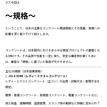
さて今回は
b
o
～規格～
o
k
ということで、
日本
の
主要
な
コンクリート
関連
規格
と
その
意義、
実務
へ
の
影響
を
深
く
掘り
下げ
て
紹介
し
ます。
コンクリート
は、
日本
国内
における
あらゆる
建設
プロジェクト
の
基盤
と
な
る
材料
です。
その
品質
や
性能
を
一定
に
保
ち、
安全
な
構造
物
を
築く
ため
に
は、
厳密
な「
規格」
に
基
づ
い
た
製造
が
欠
か
せ
ま
せん。
主
な
JIS
規格（
日本
産業
規格）
1.
JIS
A
5308（
レディー
ミク
スト
コンクリート）
レディー
ミク
スト
コンクリート（
生
コン）
の
品質・
試験
方法・
管理
方法
を
規定。
種類：
普通
コンクリート、
高強度
コンクリート、
軽量
コンクリート
など。
受入
検査、
運搬
時間、
温度
管理、
スランプ
値
の
範囲
など
詳細
に
定め
ら
れ
て