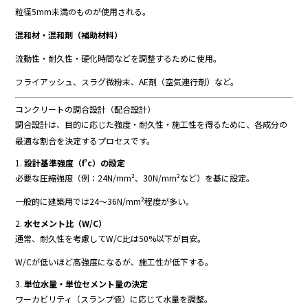
粒径
5mm
未満
の
もの
が
使用
さ
れる。
混和
材・
混和
剤（
補助
材料）
流動性・
耐久性・
硬化
時間
など
を
調整
する
ため
に
使用。
フライアッシュ、
スラグ
微
粉末、
AE
剤（
空気
連行
剤）
など。
コンクリート
の
調合
設計（
配合
設計）
調合
設計
は、
目的
に
応
じ
た
強度・
耐久性・
施工
性
を
得る
ため
に、
各
成分
の
最適
な
割合
を
決定
する
プロセス
です。
1.
設計
基準
強度（
f’c）
の
設定
必要
な
圧縮
強度（
例：
24N/
mm²、
30N/
mm²
など）
を
基
に
設定。
一般
的
に
建築
用
では
24～
36N/
mm²
程度
が
多い。
2.
水
セメント
比（
W/
C）
通常、
耐久性
を
考慮
し
て
W/
C
比
は
50%
以下
が
目安。
W/
C
が
低い
ほど
高強度
に
なる
が、
施工
性
が
低下
する。
3.
単位
水量・
単位
セメント
量
の
決定
ワーカビリティ（
スランプ
値）
に
応
じ
て
水量
を
調整。