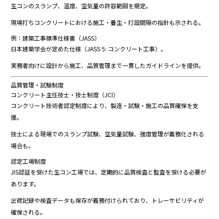
生
コン
の
スランプ、
温度、
空気
量
の
許容
範囲
を
規定。
現場
打ち
コンクリート
における
施工・
養生・
打
設
間隔
の
指針
も
示
さ
れる。
例：
建築
工事
標準
仕様
書（
JASS）
日本
建築
学会
が
定め
た
仕様（
JASS
5:
コンクリート
工事）。
実務
者
向け
に
設計
から
施工、
品質
管理
まで
一貫
した
ガイドライン
を
提供。
品質
管理・
試験
制度
コンクリート
主任
技士・
技士
制度（
JCI）
コンクリート
技術
者
認定
制度
により、
製造・
試験・
施工
の
品質
確保
を
支
援。
技士
による
現場
で
の
スランプ
試験、
空気
量
試験、
強度
管理
が
義務
化
さ
れる
場合
も。
認定
工場
制度
JIS
認証
を
受け
た
生
コン
工場
では、
定期
的
に
品質
検査
と
監査
を
受ける
必要
が
あり
ます。
出荷
記録
や
検査
データ
も
保存
が
義務付け
ら
れ
て
おり、
トレーサビリティ
が
確保
さ
れる。