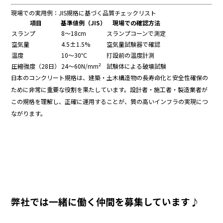
現場
で
の
実用
例：
JIS
規格
に
基づく
品質
チェック
リスト
項目
基準
値
例（
JIS）
現場
で
の
確認
方法
スランプ
8～
18cm
スランプ
コーン
で
測定
空気
量
4.5±
1.5%
空気
量
試験
器
で
確認
温度
10～
30℃
打
設
前
の
温度
計測
圧縮
強度（
28
日）
24～
60N/
mm²
試験
体
による
破壊
試験
日本
の
コンクリート
規格
は、
建築・
土木
構造
物
の
長
寿命
化
と
安全
性
確保
の
ため
に
非常
に
重要
な
役割
を
果たして
い
ます。
設計
者・
施工
者・
製造業者
が
この
規格
を
理解
し、
正確
に
運用
する
こと
が、
質
の
高い
インフラ
の
実現
に
つ
ながり
ます。
弊社では一緒に働く仲間を募集しています♪