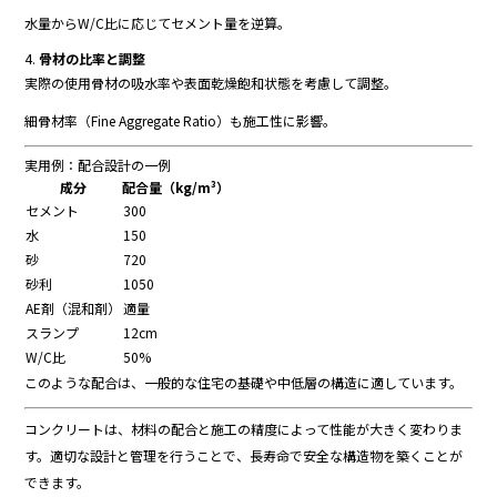
水量
から
W/
C
比
に
応
じ
て
セメント
量
を
逆算。
4.
骨
材
の
比率
と
調整
実際
の
使用
骨
材
の
吸水
率
や
表面
乾燥
飽和
状態
を
考慮
し
て
調整。
細
骨
材
率（
Fine
Aggregate
Ratio）
も
施工
性
に
影響。
実用
例：
配合
設計
の
一例
成分
配合
量（
kg/
m³）
セメント
300
水
150
砂
720
砂利
1050
AE
剤（
混和
剤）
適量
スランプ
12cm
W/
C
比
50%
この
よう
な
配合
は、
一般
的
な
住宅
の
基礎
や
中
低層
の
構造
に
適
し
てい
ます。
コンクリート
は、
材料
の
配合
と
施工
の
精度
によって
性能
が
大きく
変わり
ま
す。
適切
な
設計
と
管理
を
行う
こと
で、
長
寿命
で
安全
な
構造
物
を
築く
こと
が
でき
ます。