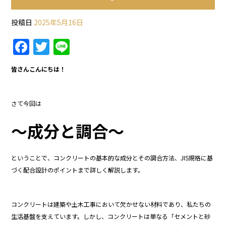
投稿日
2025年5月16日
F
T
Li
a
w
n
皆さんこんにちは！
c
itt
e
e
er
さて今回は
b
o
～
成分
と
調合
～
o
k
ということで、
コンクリート
の
基本
的
な
成分
と
その
調合
方法、
JIS
規格
に
基
づく
配合
設計
の
ポイント
まで
詳
しく
解説
し
ます。
コンクリート
は
建築
や
土木
工事
において
欠
か
せ
ない
材料
で
あり、
私
たち
の
生活
基盤
を
支え
てい
ます。
しかし、
コンクリート
は
単なる「
セメント
と
砂