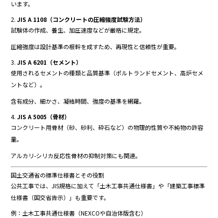
い
ます。
2.
JIS
A
1108（
コンクリート
の
圧縮
強度
試験
方法）
試験
体
の
作成、
養生、
加
圧
速度
など
が
厳格
に
規定。
圧縮
強度
は
設計
基準
の
根幹
を
成す
ため、
再現
性
と
信頼
性
が
重要。
3.
JIS
A
6201（
セメント）
使用
さ
れる
セメント
の
種類
と
品質
基準（
ポルト
ランド
セメント、
高炉
セメ
ント
など）。
含有
成分、
細か
さ、
凝結
時間、
強度
の
基準
を
網羅。
4.
JIS
A
5005（
骨
材）
コンクリート
用
骨
材（
砂、
砂利、
砕石
など）
の
物理
的
性質
や
不純物
の
許
容
量。
アルカリ-
シ
リカ
反応
性
骨
材
の
抑制
対策
に
も
関連。
国土
交通
省
の
標準
仕様
書
と
その
役割
公共
工事
では、
JIS
規格
に
加
えて「
土木
工事
共通
仕様
書」
や「
建築
工事
標準
仕様
書（
国交
省
告示）」
も
重要
です。
例：
土木
工事
共通
仕様
書（
NEXCO
や
自治体
版
含む）