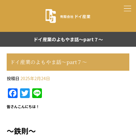
ドイ産業のよもやま話～part７～
ドイ産業のよもやま話～part７～
投稿日
2025年2月24日
F
T
Li
a
w
n
皆さんこんにちは！
c
itt
e
e
er
b
～鉄則～