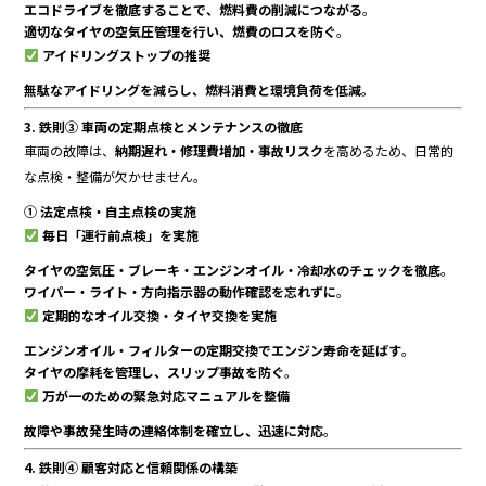
エコドライブを徹底することで、燃料費の削減につながる
。
適切なタイヤの空気圧管理を行い、燃費のロスを防ぐ
。
アイドリングストップの推奨
無駄なアイドリングを減らし、燃料消費と環境負荷を低減
。
3. 鉄則③ 車両の定期点検とメンテナンスの徹底
車両の故障は、
納期遅れ・修理費増加・事故リスク
を高めるため、日常的
な点検・整備が欠かせません。
① 法定点検・自主点検の実施
毎日「運行前点検」を実施
タイヤの空気圧・ブレーキ・エンジンオイル・冷却水のチェックを徹底
。
ワイパー・ライト・方向指示器の動作確認を忘れずに
。
定期的なオイル交換・タイヤ交換を実施
エンジンオイル・フィルターの定期交換でエンジン寿命を延ばす
。
タイヤの摩耗を管理し、スリップ事故を防ぐ
。
万が一のための緊急対応マニュアルを整備
故障や事故発生時の連絡体制を確立し、迅速に対応
。
4. 鉄則④ 顧客対応と信頼関係の構築