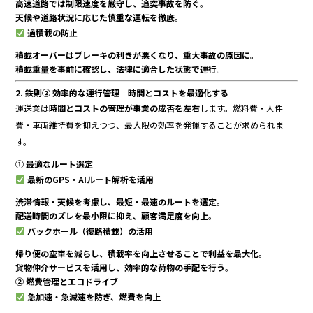
高速道路では制限速度を厳守し、追突事故を防ぐ
。
天候や道路状況に応じた慎重な運転を徹底
。
過積載の防止
積載オーバーはブレーキの利きが悪くなり、重大事故の原因に
。
積載重量を事前に確認し、法律に適合した状態で運行
。
2. 鉄則② 効率的な運行管理｜時間とコストを最適化する
運送業は
時間とコストの管理が事業の成否を左右
します。燃料費・人件
費・車両維持費を抑えつつ、最大限の効率を発揮することが求められま
す。
① 最適なルート選定
最新のGPS・AIルート解析を活用
渋滞情報・天候を考慮し、最短・最速のルートを選定
。
配送時間のズレを最小限に抑え、顧客満足度を向上
。
バックホール（復路積載）の活用
帰り便の空車を減らし、積載率を向上させることで利益を最大化
。
貨物仲介サービスを活用し、効率的な荷物の手配を行う
。
② 燃費管理とエコドライブ
急加速・急減速を防ぎ、燃費を向上