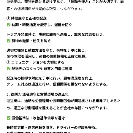
運送業は、
荷物を届けるだけでなく、「信頼を運ぶ」ことが大切
です。顧
客との信頼関係が長期的な取引につながります。
① 時間厳守と正確な配送
納期・時間指定を厳守し、遅延を防ぐ
トラブル発生時は、事前に顧客へ連絡し、誠実な対応を行う
。
荷物の破損・紛失を防ぐ
適切な梱包と積載方法を守り、荷物を丁寧に扱う
。
GPS管理を活用し、荷物の位置情報を正確に把握
。
② コミュニケーションを大切にする
配送先のスタッフや顧客と円滑に連携
配送時の挨拶や対応を丁寧に行い、顧客満足度を向上
。
クレーム対応は迅速に行い、信頼関係を損なわないようにする
。
5. 鉄則⑤ 法令遵守と労働環境の適正化
運送業は、
過酷な労働環境や長時間労働が問題視される業界
でもあるた
め、
適正な労働環境を整えることが会社の存続につながります
。
労働基準法・改善基準告示を遵守
長時間労働・過労運転を防ぎ、ドライバーの健康を守る
。