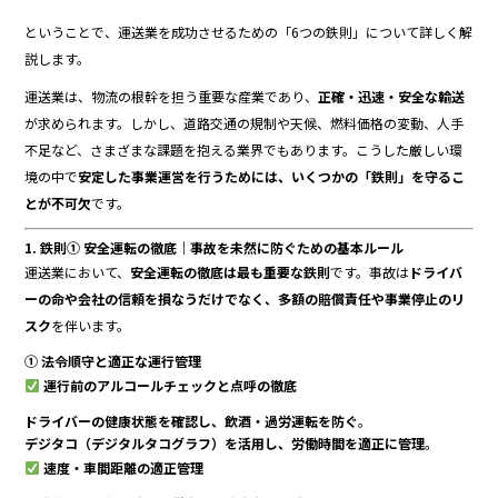
o
ということで、運送業を成功させるための「6つの鉄則」について詳しく解
o
説します。
k
運送業は、物流の根幹を担う重要な産業であり、
正確・迅速・安全な輸送
が求められます。しかし、道路交通の規制や天候、燃料価格の変動、人手
不足など、さまざまな課題を抱える業界でもあります。こうした厳しい環
境の中で
安定した事業運営を行うためには、いくつかの「鉄則」を守るこ
とが不可欠
です。
1. 鉄則① 安全運転の徹底｜事故を未然に防ぐための基本ルール
運送業において、
安全運転の徹底は最も重要な鉄則
です。事故は
ドライバ
ーの命や会社の信頼を損なうだけでなく、多額の賠償責任や事業停止のリ
スク
を伴います。
① 法令順守と適正な運行管理
運行前のアルコールチェックと点呼の徹底
ドライバーの健康状態を確認し、飲酒・過労運転を防ぐ
。
デジタコ（デジタルタコグラフ）を活用し、労働時間を適正に管理
。
速度・車間距離の適正管理