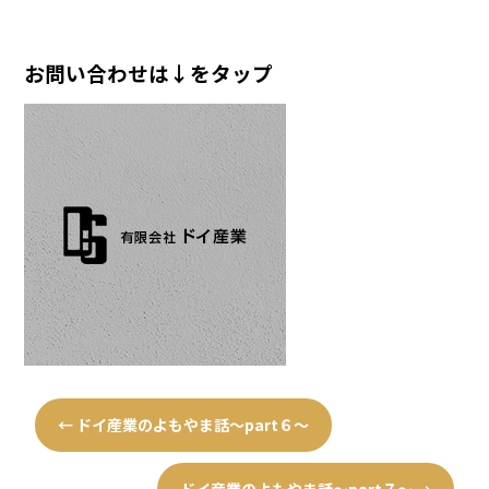
お問い合わせは↓をタップ
←
ドイ産業のよもやま話～part６～
ドイ産業のよもやま話～part７～
→