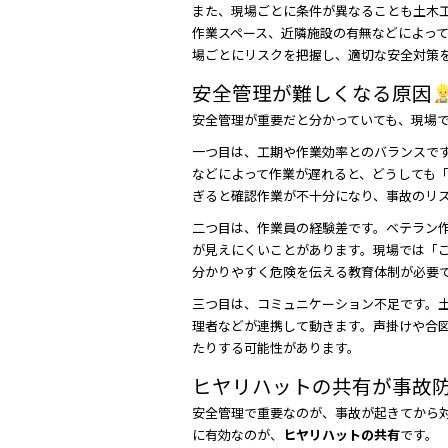
また、現場ごとに条件が異なることも土木
作業スペース、近隣施設の有無などによっ
場ごとにリスクを把握し、適切な安全対策
安全管理が難しくなる原因
安全管理が重要だと分かっていても、現場
一つ目は、工期や作業効率とのバランスで
などによって作業が遅れると、どうしても
ぎると確認作業が不十分になり、事故のリ
二つ目は、作業員の経験差です。ベテラン
が見えにくいことがあります。現場では「
分かりやすく危険を伝える教育体制が必要
三つ目は、コミュニケーション不足です。
理者などが連携して動きます。声掛けや合
たりする可能性があります。
ヒヤリハットの共有が事故
安全管理で重要なのが、事故が起きてから
に有効なのが、
ヒヤリハットの共有
です。