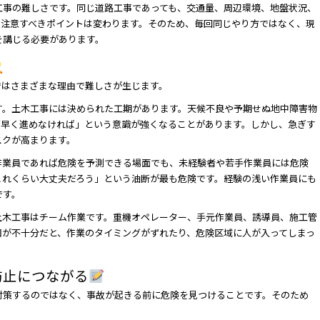
工事の難しさです。同じ道路工事であっても、交通量、周辺環境、地盤状況、
て注意すべきポイントは変わります。そのため、毎回同じやり方ではなく、現
を講じる必要があります。
ではさまざまな理由で難しさが生じます。
す。土木工事には決められた工期があります。天候不良や予期せぬ地中障害物
「早く進めなければ」という意識が強くなることがあります。しかし、急ぎす
スクが高まります。
作業員であれば危険を予測できる場面でも、未経験者や若手作業員には危険
これくらい大丈夫だろう」という油断が最も危険です。経験の浅い作業員にも
です。
土木工事はチーム作業です。重機オペレーター、手元作業員、誘導員、施工管
図が不十分だと、作業のタイミングがずれたり、危険区域に人が入ってしまっ
防止につながる
対策するのではなく、事故が起きる前に危険を見つけることです。そのため