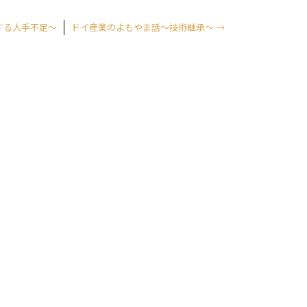
する人手不足～
ドイ産業のよもやま話～技術継承～
→