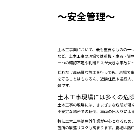
b
～安全管理～
o
o
k
土木工事業において、最も重要なものの一
など、土木工事の現場では重機・車両・資
一つの確認不足や判断ミスが大きな事故に
どれだけ高品質な施工を行っても、現場で
を守ることはもちろん、近隣住民や通行人
題です。
土木工事現場には多くの危
土木工事の現場には、さまざまな危険が潜
不安定な場所での転倒、車両の出入りによ
特に土木工事は屋外作業が中心となるため
箇所の崩落リスクも高まります。夏場は熱