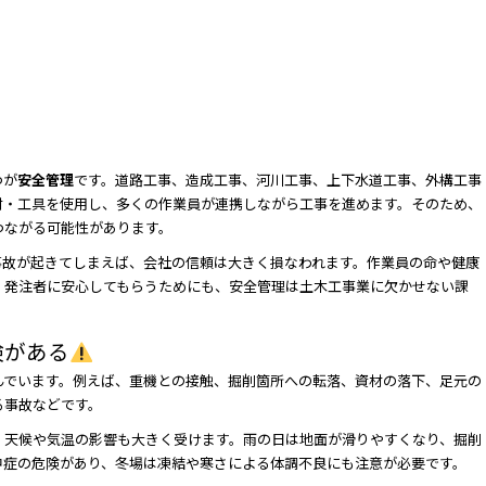
つが
安全管理
です。道路工事、造成工事、河川工事、上下水道工事、外構工事
材・工具を使用し、多くの作業員が連携しながら工事を進めます。そのため、
つながる可能性があります。
事故が起きてしまえば、会社の信頼は大きく損なわれます。作業員の命や健康
、発注者に安心してもらうためにも、安全管理は土木工事業に欠かせない課
険がある
んでいます。例えば、重機との接触、掘削箇所への転落、資材の落下、足元の
る事故などです。
、天候や気温の影響も大きく受けます。雨の日は地面が滑りやすくなり、掘削
中症の危険があり、冬場は凍結や寒さによる体調不良にも注意が必要です。