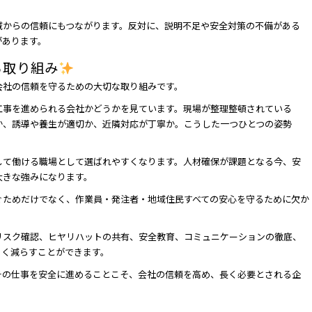
域からの信頼にもつながります。反対に、説明不足や安全対策の不備がある
があります。
る取り組み
会社の信頼を守るための大切な取り組みです。
工事を進められる会社かどうかを見ています。現場が整理整頓されている
か、誘導や養生が適切か、近隣対応が丁寧か。こうした一つひとつの姿勢
して働ける職場として選ばれやすくなります。人材確保が課題となる今、安
大きな強みになります。
ぐためだけでなく、作業員・発注者・地域住民すべての安心を守るために欠か
リスク確認、ヒヤリハットの共有、安全教育、コミュニケーションの徹底、
きく減らすことができます。
その仕事を安全に進めることこそ、会社の信頼を高め、長く必要とされる企