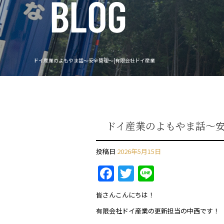
ドイ産業のよもやま話～安全管理～|有限会社ドイ産業
ドイ産業のよもやま話～
投稿日
2026年5月15日
F
T
Li
a
w
n
皆さんこんにちは！
c
itt
e
有限会社ドイ産業の更新担当の中西です！
e
er