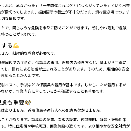
たけれど、危なかった」「一歩間違えればケガにつながっていた」という出来
員が横切ってしまった、掘削箇所の養生が不十分だった、資材置き場でつまず
大切な情報です。
とで、同じような危険を未然に防ぐことができます。朝礼やKY活動で危険
を持つことが大切です。
くする
ません。継続的な教育が必要です。
重機周辺での注意点、保護具の着用、現場内の歩き方など、基本から丁寧に
っても、慣れによる油断が生まれることがあります。そのため、定期的な安全
を高めることが大切です。
反射ベスト、手袋などの保護具の着用が基本です。しかし、ただ着用するだ
いないか、作業内容に合っているかを確認することも重要です。
配慮も重要
ではありません。近隣住民や通行人への配慮も欠かせません。
ることがあります。誘導員の配置、看板の設置、夜間照明、騒音・振動対策
ます。特に住宅街や学校周辺、商業施設の近くでは、より細やかな安全対策が