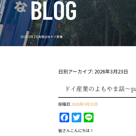
2026 3月 23|有限会社ドイ産業
日別アーカイブ:
2026年3月23日
ドイ産業のよもやま話～pa
投稿日
2026年3月23日
F
T
Li
a
w
n
皆さんこんにちは！