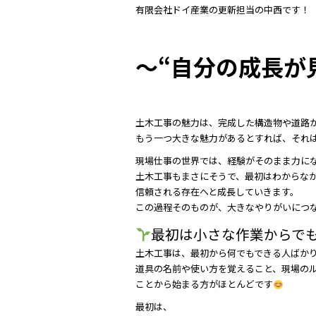
c
itt
e
有限会社ドイ産業の更新担当の中西です！
e
er
b
～“自分の成長が
o
o
k
土木工事の魅力は、完成した構造物や道路
もう一つ大きな魅力があるとすれば、それ
現場仕事の世界では、経験がそのまま力に
土木工事もまさにそうで、最初はわからな
信頼される存在へと成長していきます。
この過程そのものが、大きなやりがいにつ
最初は小さな作業からで
土木工事は、最初から何でもできる人ばか
道具の名前や使い方を覚えること、現場の
ことから始まる方がほとんどです
最初は、