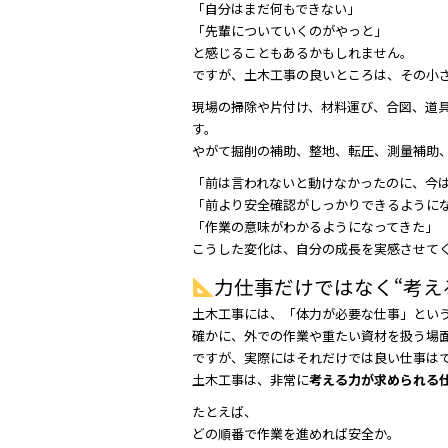
「自分はまだ何もできない」
「先輩についていくのがやっと」
と感じることもあるかもしれません。
ですが、土木工事の良いところは、その小
現場の掃除や片付け、材料運び、合図、道
す。
やがて掘削の補助、整地、転圧、測量補助
「前は言われないと動けなかったのに、今
「前より安全確認がしっかりできるように
「作業の意味がわかるようになってきた」
こうした変化は、自分の成長を実感させて
力仕事だけではなく“考え
土木工事には、「体力が必要な仕事」とい
確かに、外での作業や重たい資材を扱う場
ですが、実際にはそれだけでは良い仕事は
土木工事は、非常に
考える力が求められる
たとえば、
どの順番で作業を進めれば安全か。