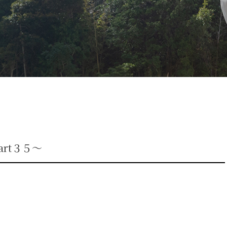
rt３５～