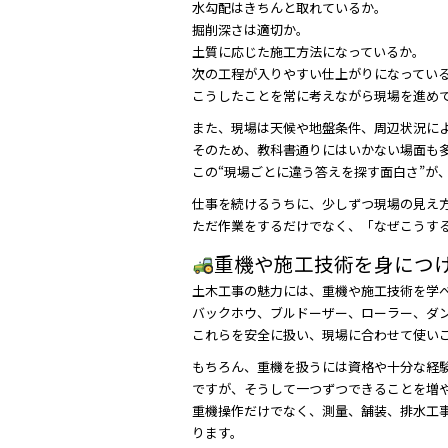
水勾配はきちんと取れているか。
掘削深さは適切か。
土質に応じた施工方法になっているか。
次の工程が入りやすい仕上がりになってい
こうしたことを常に考えながら現場を進め
また、現場は天候や地盤条件、周辺状況に
そのため、教科書通りにはいかない場面も
この“現場ごとに違う答えを探す面白さ”が
仕事を続けるうちに、少しずつ現場の見え
ただ作業をするだけでなく、「なぜこうす
重機や施工技術を身につ
土木工事の魅力には、重機や施工技術を学
バックホウ、ブルドーザー、ローラー、ダ
これらを安全に扱い、現場に合わせて使い
もちろん、重機を扱うには資格や十分な経
ですが、そうして一つずつできることを増
重機操作だけでなく、測量、舗装、排水工
ります。